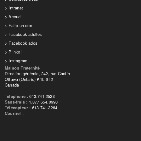
Intranet
Accueil
Faire un don
Facebook adultes
Facebook ados
Plinko!
Instagram
Maison Fraternité
Direction générale, 242, rue Cantin
Ottawa (Ontario) K1L 6T2
Canada
Téléphone :
613.741.2523
Sans-frais :
1.877.654.0990
Télécopieur :
613.741.3264
Courriel :